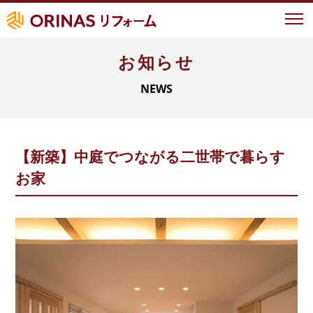
お知らせ
イベント情報
NEWS
オリナスが選ばれる理由
地域ナンバーワンの実績
地域密着型サービス
【新築】中庭でつながる二世帯で暮らす
LIXIL認定の技術力
お家
お客様の声
事例紹介
よくあるご質問
新築について