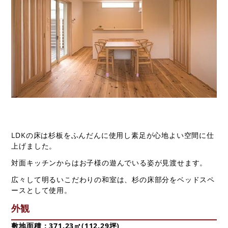
不動産について
ORINASについて
会社概要
代表挨拶
スタッフ紹介
求人情報
スタッフブログ
コラム
LDKの床は杉板をふんだんに使用し素足が心地よい空間に仕
上げました。
対面キッチンからはお子様の遊んでいる姿が見渡せます。
来店予約
広々して明るいこだわりの和室は、杉の床部分をベッドスペ
ースとして使用。
調査ご依頼
外観
資料請求
敷地面積：371.23㎡(112.29坪)