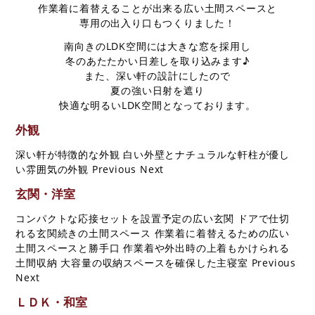
作業着に着替えることが出来る広い土間スペースと
不動産について
専用の出入り口もつくりました！
ORINASについて
南向きのLDK空間には大きな窓を採用し
冬のあたたかい日差しを取り込みます♪
会社概要
また、深い軒の設計にしたので
代表挨拶
夏の強い日射を遮り
快適な明るいLDK空間となっております。
スタッフ紹介
求人情報
外観
スタッフブログ
深い軒が特徴的な外観
白い外壁とナチュラルな軒柱が優し
コラム
い雰囲気の外観
Previous Next
玄関・洋室
コンパクトな応接セットを設置予定の広い玄関
ドアで仕切
れる玄関続きの土間スペース
作業着に着替えるための広い
来店予約
土間スペースと勝手口
作業着や外出時の上着もかけられる
土間収納
大容量の収納スペースを確保した主寝室 Previous
調査ご依頼
Next
ＬＤＫ・和室
資料請求