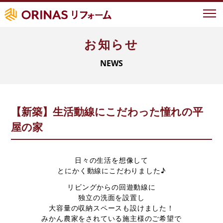
お知らせ
イベント情報
NEWS
オリナスが選ばれる理由
地域ナンバーワンの実績
地域密着型サービス
【新築】生活動線にこだわった憧れの平
LIXIL認定の技術力
屋の家
お客様の声
事例紹介
日々の生活を想像して
とにかく動線にこだわりました♪
よくあるご質問
リビングからの回遊動線に
独立の洗面を設置し
大容量の収納スペースも設けました！
新築について
みかん農家をされている施主様のご希望で