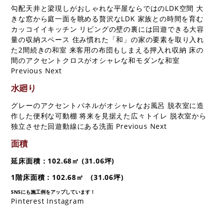
勾配天井と梁現しがおしゃれな平屋ならではのLDK空間
大
きな窓から庭一面を眺める贅沢なLDK
家族との時間を育む
お問い合わせ
カッコイイキッチン リビングの壁の裏には回遊できる大容
量の収納スペース
住み慣れた「和」の家の要素を取り入れ
た2間続きの和室
来客用の布団もしまえる押入れ収納
床の
間のアクセントクロスがオシャレな和モダンな和室
Previous Next
水廻り
グレーのアクセントパネルがオシャレなお風呂
脱衣室に造
作した便利な可動棚
将来を見据えた広々トイレ
脱衣室から
独立させた回遊動線にある洗面
Previous Next
面積
延床面積：102.68㎡ (31.06坪)
1階床面積：102.68㎡ (31.06坪)
SNSにも施工例をアップしています！
Pinterest
Instagram