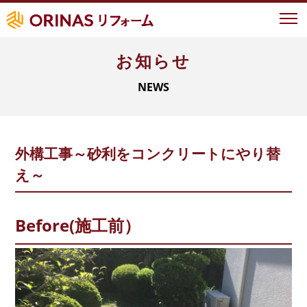
お知らせ
イベント情報
NEWS
オリナスが選ばれる理由
地域ナンバーワンの実績
地域密着型サービス
外構工事～砂利をコンクリートにやり替
LIXIL認定の技術力
え～
お客様の声
事例紹介
Before(施工前）
よくあるご質問
新築について