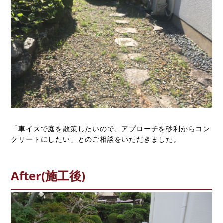
不動産について
ORINASについて
会社概要
代表挨拶
スタッフ紹介
求人情報
スタッフブログ
コラム
「車イスで庭を散策したいので、アプローチを砂利からコン
クリートにしたい」とのご相談をいただきました。
来店予約
After(施工後)
調査ご依頼
資料請求