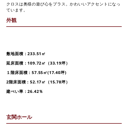
クロスは奥様の遊び心をプラス。かわいいアクセントになっ
不動産について
ています。
ORINASについて
外観
会社概要
代表挨拶
スタッフ紹介
求人情報
敷地面積：233.51㎡
スタッフブログ
延床面積：109.72㎡（33.19坪）
コラム
１階床面積：57.55㎡(17.40坪)
2階床面積：52.17㎡（15.78坪）
建ぺい率：26.42％
来店予約
調査ご依頼
玄関ホール
資料請求