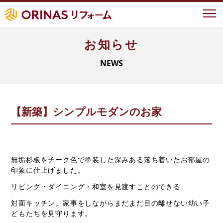
お知らせ
イベント情報
NEWS
オリナスが選ばれる理由
地域ナンバーワンの実績
地域密着型サービス
【新築】シンプルモダンのお家
LIXIL認定の技術力
お客様の声
事例紹介
無垢杉板をチーク色で塗装した深みある落ち着いたお部屋の
印象に仕上げました。
よくあるご質問
リビング・ダイニング・和室を見渡すことのできる
対面キッチン。家事をしながらまだまだ目の離せない幼い子
新築について
どもたちを見守ります。