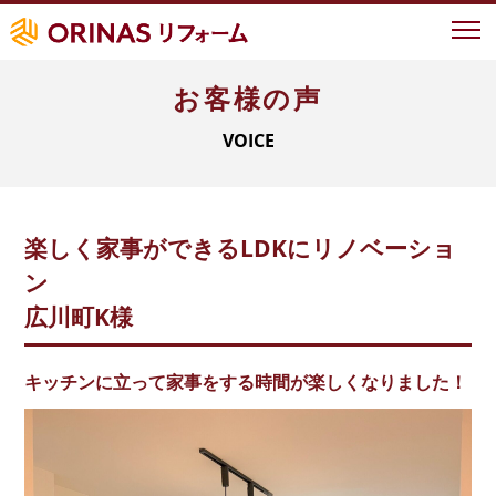
お客様の声
イベント情報
VOICE
オリナスが選ばれる理由
地域ナンバーワンの実績
地域密着型サービス
楽しく家事ができるLDKにリノベーショ
LIXIL認定の技術力
ン
お客様の声
広川町K様
事例紹介
キッチンに立って家事をする時間が楽しくなりました！
よくあるご質問
新築について