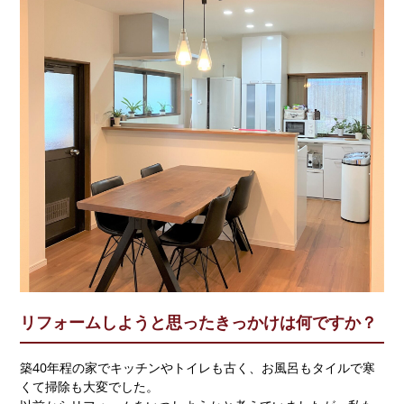
不動産について
ORINASについて
会社概要
代表挨拶
スタッフ紹介
求人情報
スタッフブログ
コラム
来店予約
リフォームしようと思ったきっかけは何ですか？
調査ご依頼
築40年程の家でキッチンやトイレも古く、お風呂もタイルで寒
くて掃除も大変でした。
資料請求