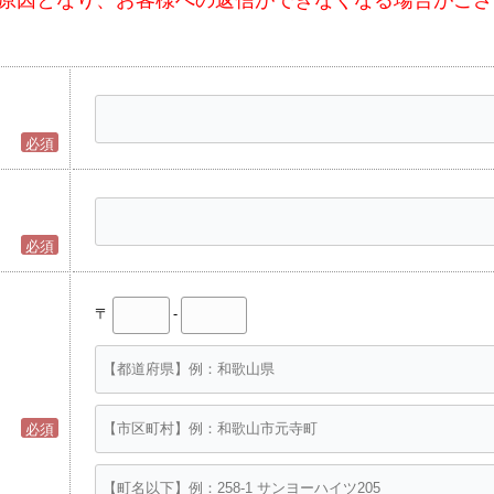
新築について
不動産について
ORINASについて
必須
会社概要
代表挨拶
必須
スタッフ紹介
〒
-
求人情報
スタッフブログ
コラム
必須