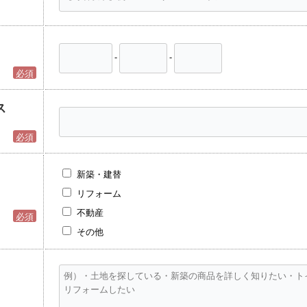
来店予約
-
-
調査ご依頼
必須
資料請求
ス
必須
お問い合わせ
新築・建替
リフォーム
不動産
必須
その他