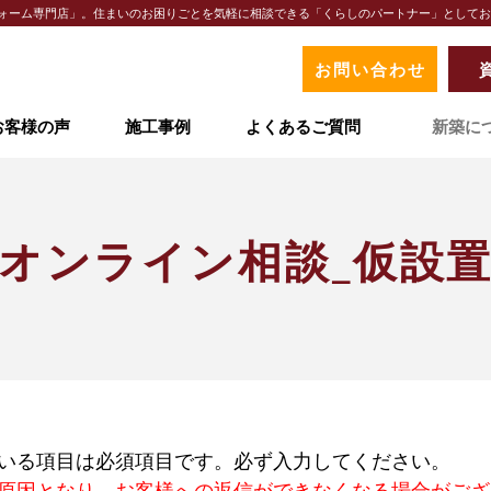
リフォーム専門店」。住まいのお困りごとを気軽に相談できる「くらしのパートナー」として
お問い合わせ
お客様の声
施工事例
よくあるご質問
新築に
イベント情報
オリナスが選ばれる理由
地域ナンバーワンの実績
オンライン相談_仮設
地域密着型サービス
LIXIL認定の技術力
お客様の声
事例紹介
よくあるご質問
いる項目は必須項目です。必ず入力してください。
原因となり、お客様への返信ができなくなる場合がござ