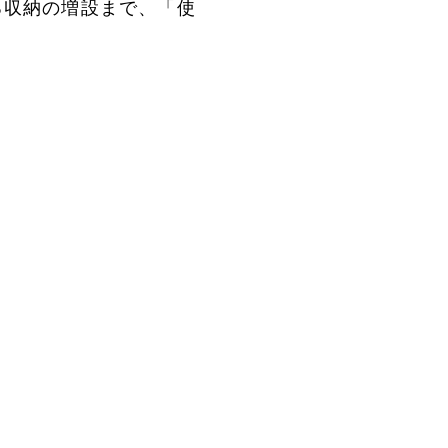
る収納の増設まで、「使
。