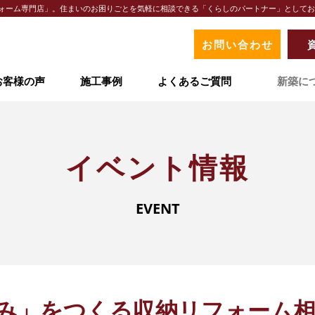
リフォーム専門店」。住まいのお困りごとを気軽に相談できる「くらしのパートナー」として
お問い合わせ
お客様の声
施工事例
よくあるご質問
新築に
イベント情報
オリナスが選ばれる理由
地域ナンバーワンの実績
イベント情報
地域密着型サービス
LIXIL認定の技術力
EVENT
お客様の声
事例紹介
よくあるご質問
み」をつくる収納リフォーム