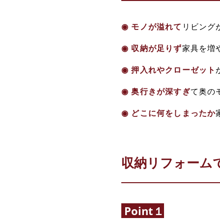
◉
モノが溢れて
リビング
◉
収納が足りず
家具を増
◉ 押入れやクローゼット
◉ 奥行きが深すぎ
て奥の
◉
どこに何をしまったか
収納リフォーム
Point１