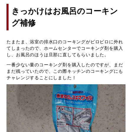
不動産について
きっかけはお風呂のコーキン
ORINASについて
グ補修
会社概要
代表挨拶
たまたま、浴室の排水口のコーキングがビロビロに外れ
スタッフ紹介
てしまったので、ホームセンターでコーキング剤を購入
求人情報
し、お風呂のほうは旦那に直してもらいました。
スタッフブログ
一番少ない量のコーキング剤を購入したのですが、まだ
コラム
まだ残っていたので、この際キッチンのコーキングにも
チャレンジすることにしました！
来店予約
調査ご依頼
資料請求