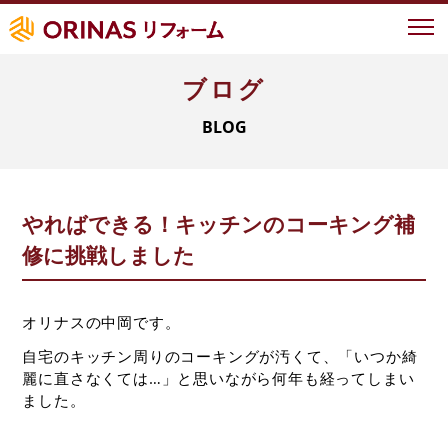
ブログ
イベント情報
BLOG
オリナスが選ばれる理由
地域ナンバーワンの実績
地域密着型サービス
やればできる！キッチンのコーキング補
LIXIL認定の技術力
修に挑戦しました
お客様の声
事例紹介
オリナスの中岡です。
自宅のキッチン周りのコーキングが汚くて、「いつか綺
よくあるご質問
麗に直さなくては…」と思いながら何年も経ってしまい
ました。
新築について