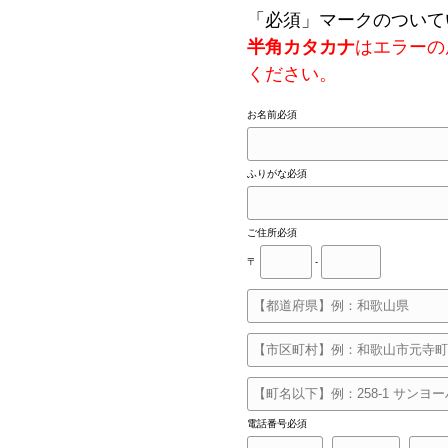
「
必須
」マークのついて
半角カタカナ
はエラーの
ください。
お名前
必須
ふりがな
必須
ご住所
必須
〒
-
電話番号
必須