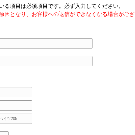
いる項目は必須項目です。必ず入力してください。
新築について
原因となり、お客様への返信ができなくなる場合がござ
不動産について
ORINASについて
会社概要
代表挨拶
スタッフ紹介
求人情報
スタッフブログ
コラム